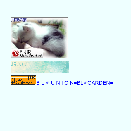
B L ♂ U N I O N
■BL♂GARDEN■