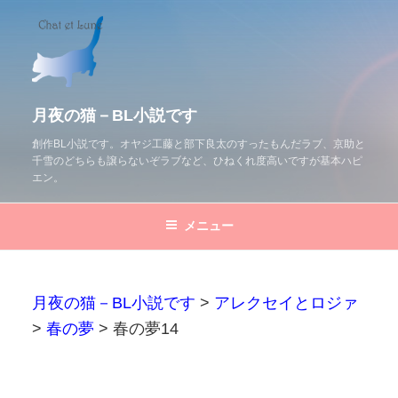
コ
ン
テ
ン
ツ
月夜の猫－BL小説です
へ
創作BL小説です。オヤジ工藤と部下良太のすったもんだラブ、京助と
千雪のどちらも譲らないぞラブなど、ひねくれ度高いですが基本ハピ
ス
エン。
キ
ッ
メニュー
プ
月夜の猫－BL小説です
>
アレクセイとロジァ
>
春の夢
>
春の夢14