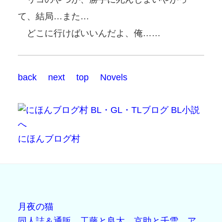
て、結局…また…
どこに行けばいいんだよ、俺……
back
next
top
Novels
にほんブログ村
月夜の猫
同人誌＆通販
工藤と良太
京助と千雪
ア