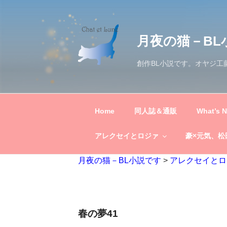
コ
ン
テ
月夜の猫－BL
ン
ツ
創作BL小説です。オヤジ
へ
ス
キ
ッ
Home
同人誌＆通販
What’s 
プ
アレクセイとロジァ
豪×元気、松
月夜の猫－BL小説です
>
アレクセイとロ
春の夢41