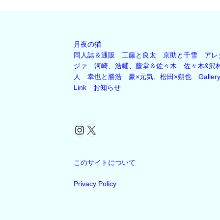
月夜の猫
同人誌＆通販
工藤と良太
京助と千雪
アレ
ジァ
河崎、浩輔、藤堂＆佐々木
佐々木&沢
人
幸也と勝浩
豪×元気、松田×朔也
Galler
Link
お知らせ
Instagram
X
このサイトについて
Privacy Policy