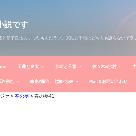
小説です
工藤と部下良太のすったもんだラブ、京助と千雪のどちらも譲らないぞラ
New
工藤と良太
京助と千雪
佐々木&沢村
田×朔也
幸也×勝浩、七海×志央
Mail＆お問い合わせ
ジァ
>
春の夢
>
春の夢41