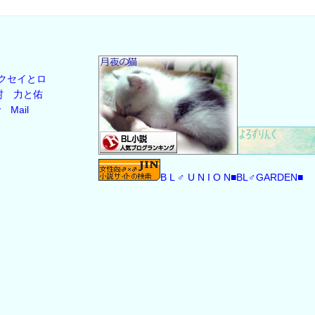
クセイとロ
村
力と佑
y
Mail
B L ♂ U N I O N
■BL♂GARDEN■