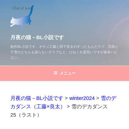
コ
ン
テ
ン
ツ
月夜の猫－BL小説です
へ
創作BL小説です。オヤジ工藤と部下良太のすったもんだラブ、京助と
千雪のどちらも譲らないぞラブなど、ひねくれ度高いですが基本ハピ
ス
エン。
キ
ッ
メニュー
プ
月夜の猫－BL小説です
>
winter2024
>
雪のデ
カダンス（工藤×良太）
>
雪のデカダンス
25（ラスト）