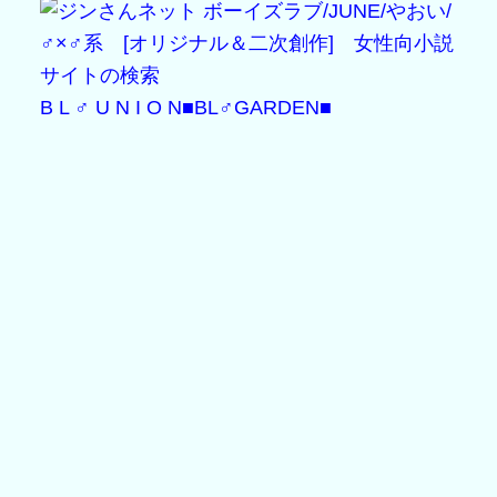
B L ♂ U N I O N
■BL♂GARDEN■