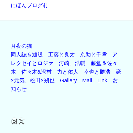
にほんブログ村
月夜の猫
同人誌＆通販
工藤と良太
京助と千雪
ア
レクセイとロジァ
河崎、浩輔、藤堂＆佐々
木
佐々木&沢村
力と佑人
幸也と勝浩
豪
×元気、松田×朔也
Gallery
Mail
Link
お
知らせ
Instagram
X