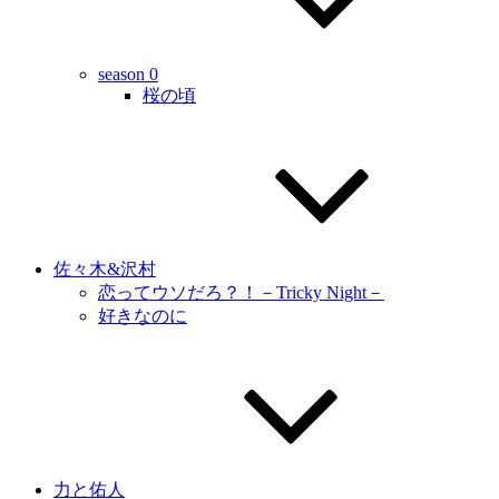
season 0
桜の頃
佐々木&沢村
恋ってウソだろ？！－Tricky Night－
好きなのに
力と佑人