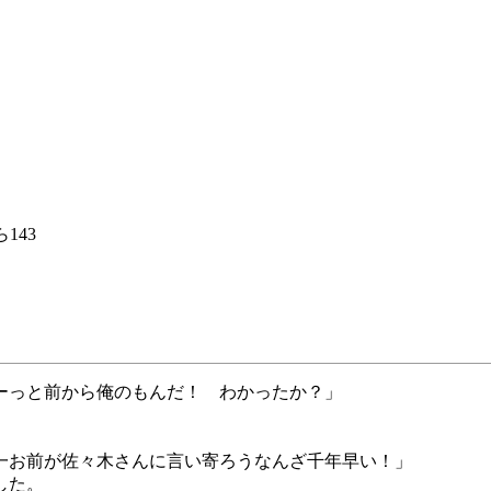
143
ーっと前から俺のもんだ！ わかったか？」
一お前が佐々木さんに言い寄ろうなんざ千年早い！」
した。