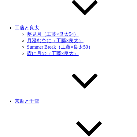
工藤と良太
夢見月（工藤×良太54）
月澄む空に（工藤×良太）
Summer Break（工藤×良太50）
霞に月の（工藤×良太）
京助と千雪