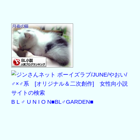
B L ♂ U N I O N
■BL♂GARDEN■