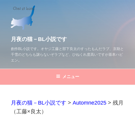
コ
ン
テ
ン
ツ
月夜の猫－BL小説です
へ
創作BL小説です。オヤジ工藤と部下良太のすったもんだラブ、京助と
千雪のどちらも譲らないぞラブなど、ひねくれ度高いですが基本ハピ
ス
エン。
キ
ッ
メニュー
プ
月夜の猫－BL小説です
>
Automne2025
>
残月
（工藤×良太）