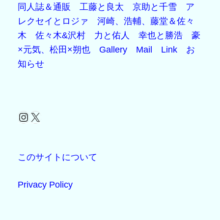
同人誌＆通販
工藤と良太
京助と千雪
ア
レクセイとロジァ
河崎、浩輔、藤堂＆佐々
木
佐々木&沢村
力と佑人
幸也と勝浩
豪
×元気、松田×朔也
Gallery
Mail
Link
お
知らせ
Instagram
X
このサイトについて
Privacy Policy