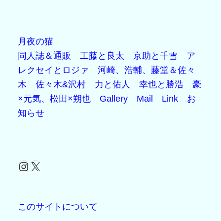
月夜の猫
同人誌＆通販
工藤と良太
京助と千雪
ア
レクセイとロジァ
河崎、浩輔、藤堂＆佐々
木
佐々木&沢村
力と佑人
幸也と勝浩
豪
×元気、松田×朔也
Gallery
Mail
Link
お
知らせ
Instagram
X
このサイトについて