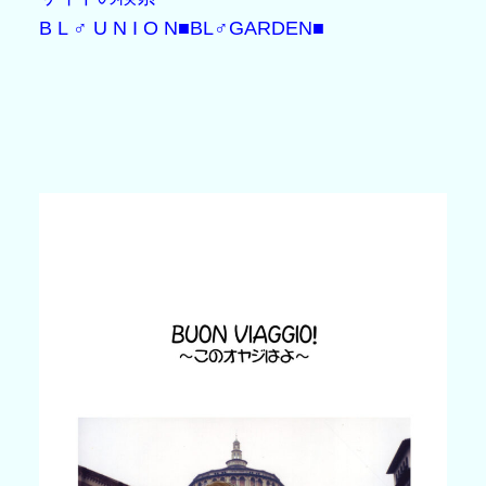
B L ♂ U N I O N
■BL♂GARDEN■