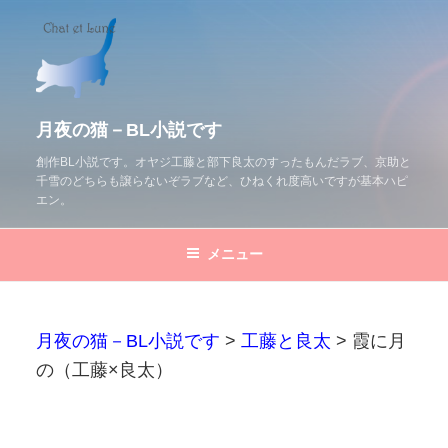
コ
ン
テ
ン
ツ
月夜の猫－BL小説です
へ
創作BL小説です。オヤジ工藤と部下良太のすったもんだラブ、京助と
千雪のどちらも譲らないぞラブなど、ひねくれ度高いですが基本ハピ
ス
エン。
キ
ッ
メニュー
プ
月夜の猫－BL小説です
>
工藤と良太
>
霞に月
の（工藤×良太）