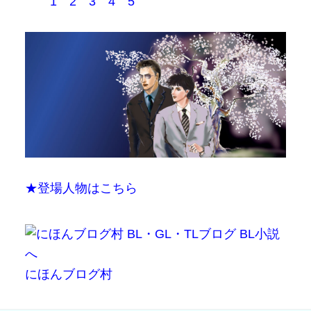
1
2
3
4
5
★登場人物はこちら
にほんブログ村