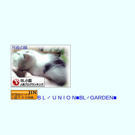
B L ♂ U N I O N
■BL♂GARDEN■