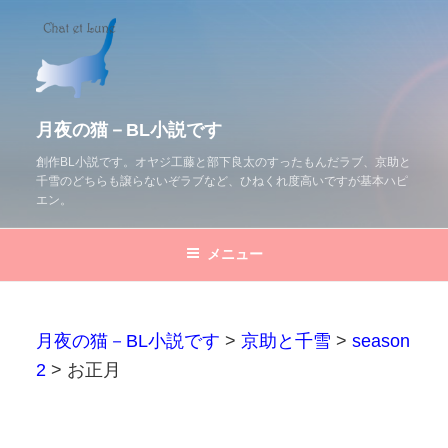
コ
ン
テ
ン
ツ
月夜の猫－BL小説です
へ
創作BL小説です。オヤジ工藤と部下良太のすったもんだラブ、京助と
千雪のどちらも譲らないぞラブなど、ひねくれ度高いですが基本ハピ
ス
エン。
キ
ッ
メニュー
プ
月夜の猫－BL小説です
>
京助と千雪
>
season
2
>
お正月