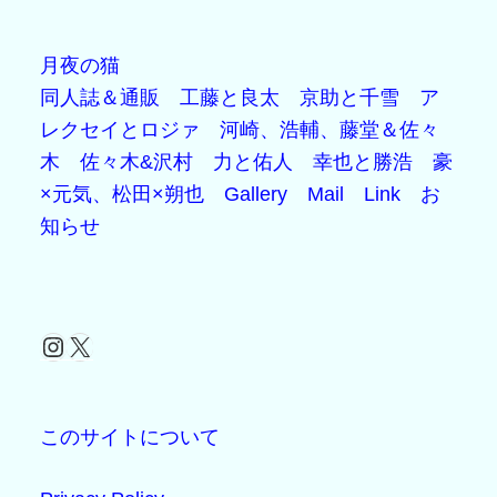
月夜の猫
同人誌＆通販
工藤と良太
京助と千雪
ア
レクセイとロジァ
河崎、浩輔、藤堂＆佐々
木
佐々木&沢村
力と佑人
幸也と勝浩
豪
×元気、松田×朔也
Gallery
Mail
Link
お
知らせ
Instagram
X
このサイトについて