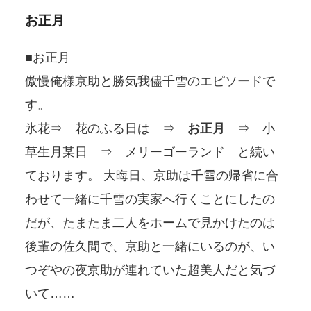
お正月
■お正月
傲慢俺様京助と勝気我儘千雪のエピソードで
す。
氷花⇒ 花のふる日は ⇒
お正月
⇒ 小
草生月某日 ⇒ メリーゴーランド と続い
ております。 大晦日、京助は千雪の帰省に合
わせて一緒に千雪の実家へ行くことにしたの
だが、たまたま二人をホームで見かけたのは
後輩の佐久間で、京助と一緒にいるのが、い
つぞやの夜京助が連れていた超美人だと気づ
いて……