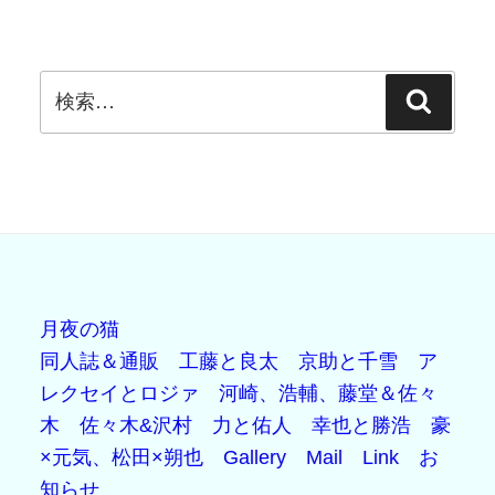
検
検
索:
索
月夜の猫
同人誌＆通販
工藤と良太
京助と千雪
ア
レクセイとロジァ
河崎、浩輔、藤堂＆佐々
木
佐々木&沢村
力と佑人
幸也と勝浩
豪
×元気、松田×朔也
Gallery
Mail
Link
お
知らせ