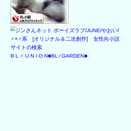
B L ♂ U N I O N
■BL♂GARDEN■