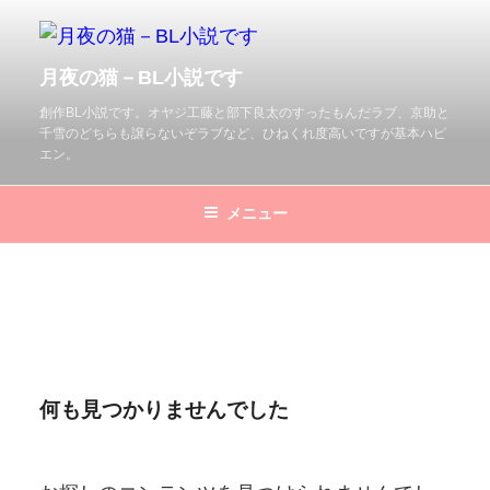
コ
ン
月夜の猫－BL小説です
テ
ン
創作BL小説です。オヤジ工藤と部下良太のすったもんだラブ、京助と
千雪のどちらも譲らないぞラブなど、ひねくれ度高いですが基本ハピ
ツ
エン。
へ
ス
メニュー
キ
ッ
プ
何も見つかりませんでした