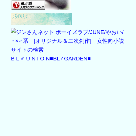
B L ♂ U N I O N
■BL♂GARDEN■