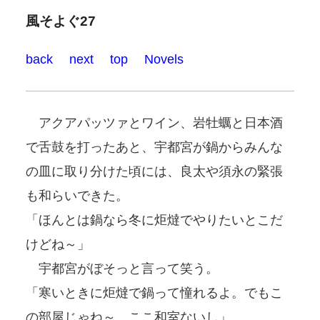
風そよぐ27
back
next
top
Novels
アクアパッツァとワイン、岩牡蠣と日本酒
で舌鼓を打ったあと、宇都宮が鍋からみんな
の皿に取り分けた頃には、良太や須永の緊張
も和らいできた。
「ほんとは鍋なら冬に炬燵でやりたいとこだ
けどね～」
宇都宮がぼそっと言って笑う。
「寒いときに炬燵で鍋って憧れるよ。でもこ
の部屋じゃね～、ここ和室ないし」