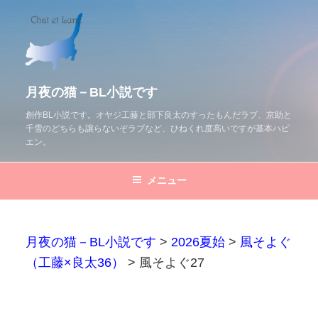
コ
ン
テ
ン
ツ
月夜の猫－BL小説です
へ
創作BL小説です。オヤジ工藤と部下良太のすったもんだラブ、京助と
千雪のどちらも譲らないぞラブなど、ひねくれ度高いですが基本ハピ
ス
エン。
キ
ッ
メニュー
プ
月夜の猫－BL小説です
>
2026夏始
>
風そよぐ
（工藤×良太36）
>
風そよぐ27