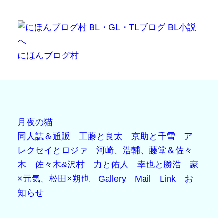
にほんブログ村
月夜の猫
同人誌＆通販
工藤と良太
京助と千雪
ア
レクセイとロジァ
河崎、浩輔、藤堂＆佐々
木
佐々木&沢村
力と佑人
幸也と勝浩
豪
×元気、松田×朔也
Gallery
Mail
Link
お
知らせ