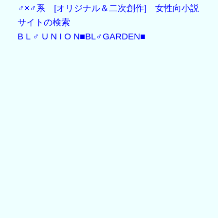
B L ♂ U N I O N
■BL♂GARDEN■