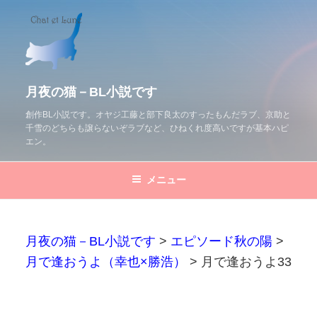
コ
ン
テ
ン
ツ
月夜の猫－BL小説です
へ
創作BL小説です。オヤジ工藤と部下良太のすったもんだラブ、京助と
千雪のどちらも譲らないぞラブなど、ひねくれ度高いですが基本ハピ
ス
エン。
キ
ッ
メニュー
プ
月夜の猫－BL小説です
>
エピソード秋の陽
>
月で逢おうよ（幸也×勝浩）
>
月で逢おうよ33