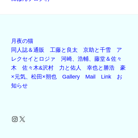
月夜の猫
同人誌＆通販
工藤と良太
京助と千雪
ア
レクセイとロジァ
河崎、浩輔、藤堂＆佐々
木
佐々木&沢村
力と佑人
幸也と勝浩
豪
×元気、松田×朔也
Gallery
Mail
Link
お
知らせ
Instagram
X