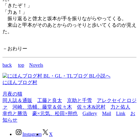
「きたぞ！」
「力ぁ！」
振り返ると啓太と坂本が手を振りながらやってくる。
東山と甲本がそのあとからのっそりと歩いてくるのが見え
た。
－おわりー
back
top
Novels
にほんブログ村
月夜の猫
同人誌＆通販
工藤と良太
京助と千雪
アレクセイとロジ
ァ
河崎、浩輔、藤堂＆佐々木
佐々木&沢村
力と佑人
幸也と勝浩
豪×元気、松田×朔也
Gallery
Mail
Link
お
知らせ
Instagram
X