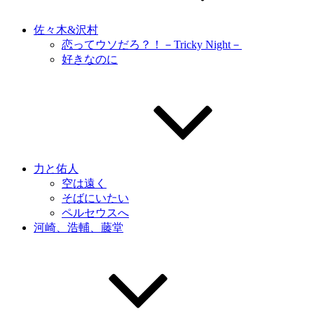
佐々木&沢村
恋ってウソだろ？！－Tricky Night－
好きなのに
力と佑人
空は遠く
そばにいたい
ペルセウスへ
河崎、浩輔、藤堂