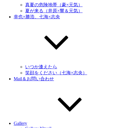
真夏の危険地帯（豪×元気）
夏が来る（井原×響＆元気）
幸也×勝浩、七海×志央
いつか逢えたら
笑顔をください（七海×志央）
Mail＆お問い合わせ
Gallery