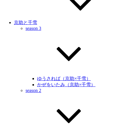
京助と千雪
season 3
ゆうされば（京助×千雪）
かぜをいたみ（京助×千雪）
season 2