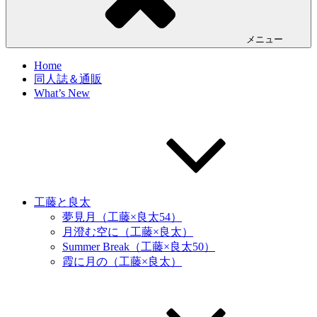
メニュー
Home
同人誌＆通販
What’s New
工藤と良太
夢見月（工藤×良太54）
月澄む空に（工藤×良太）
Summer Break（工藤×良太50）
霞に月の（工藤×良太）