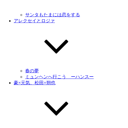
サンタもたまには恋をする
アレクセイとロジァ
春の夢
ミュンヘンへ行こう ーハンスー
豪×元気、松田×朔也