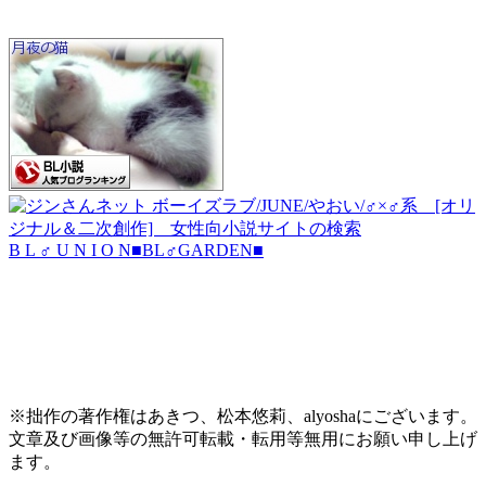
B L ♂ U N I O N
■BL♂GARDEN■
※拙作の著作権はあきつ、松本悠莉、alyoshaにございます。
文章及び画像等の無許可転載・転用等無用にお願い申し上げ
ます。