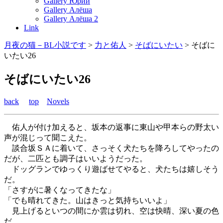
Gallery Юрий
Gallery Алёша
Gallery Алёша 2
Link
月夜の猫－BL小説です
>
力と佑人
>
そばにいたい
>
そばに
いたい26
そばにいたい26
back
top
Novels
佑人が付け加えると、坂本の返事に東山や甲本らの野太い
声が混じって聞こえた。
談合坂ＳＡに着いて、さっそく犬たちを降ろしてやったの
だが、二匹とも調子はいいようだった。
ドッグランでゆっくり遊ばせてやると、犬たちは嬉しそう
だ。
「さすがに暑くなってきたな」
「でも晴れてきた。山はきっと気持ちいいよ」
見上げるといつの間にか雲は切れ、空は快晴、深い夏の色
だ。