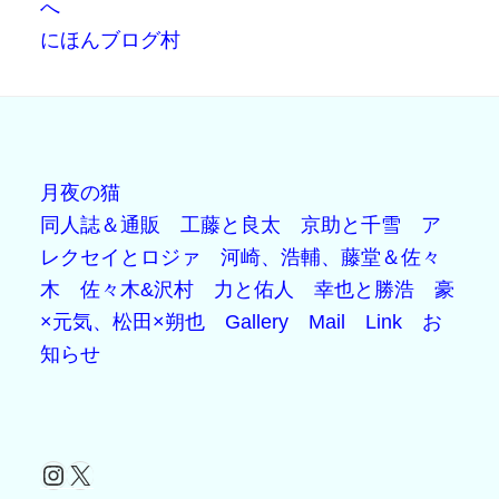
にほんブログ村
月夜の猫
同人誌＆通販
工藤と良太
京助と千雪
ア
レクセイとロジァ
河崎、浩輔、藤堂＆佐々
木
佐々木&沢村
力と佑人
幸也と勝浩
豪
×元気、松田×朔也
Gallery
Mail
Link
お
知らせ
Instagram
X