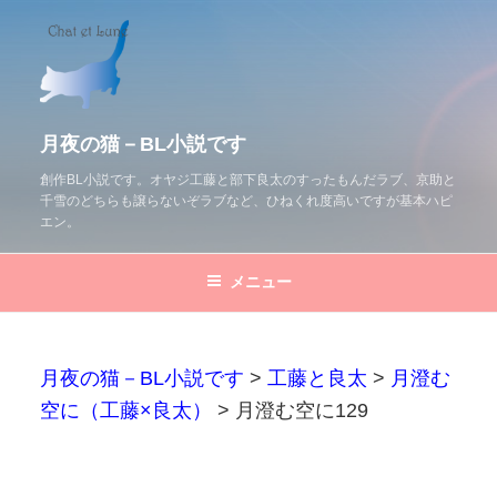
コ
ン
テ
ン
ツ
月夜の猫－BL小説です
へ
創作BL小説です。オヤジ工藤と部下良太のすったもんだラブ、京助と
千雪のどちらも譲らないぞラブなど、ひねくれ度高いですが基本ハピ
ス
エン。
キ
ッ
メニュー
プ
月夜の猫－BL小説です
>
工藤と良太
>
月澄む
空に（工藤×良太）
>
月澄む空に129