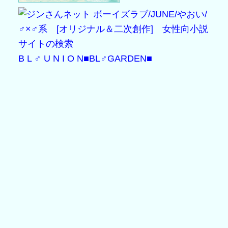
B L ♂ U N I O N
■BL♂GARDEN■