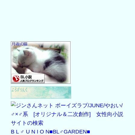
B L ♂ U N I O N
■BL♂GARDEN■