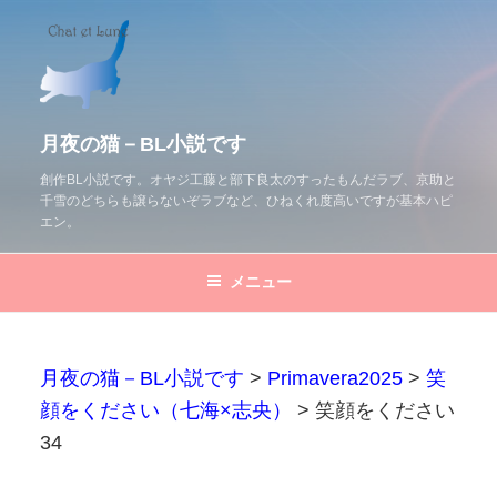
コ
ン
テ
ン
ツ
月夜の猫－BL小説です
へ
創作BL小説です。オヤジ工藤と部下良太のすったもんだラブ、京助と
千雪のどちらも譲らないぞラブなど、ひねくれ度高いですが基本ハピ
ス
エン。
キ
ッ
メニュー
プ
月夜の猫－BL小説です
>
Primavera2025
>
笑
顔をください（七海×志央）
>
笑顔をください
34