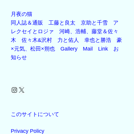
月夜の猫
同人誌＆通販
工藤と良太
京助と千雪
ア
レクセイとロジァ
河崎、浩輔、藤堂＆佐々
木
佐々木&沢村
力と佑人
幸也と勝浩
豪
×元気、松田×朔也
Gallery
Mail
Link
お
知らせ
Instagram
X
このサイトについて
Privacy Policy