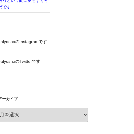
あっという間に夏もすぐそ
ばです
●alyoshaのInstagramです
●alyoshaのTwitterです
アーカイブ
ア
ー
カ
イ