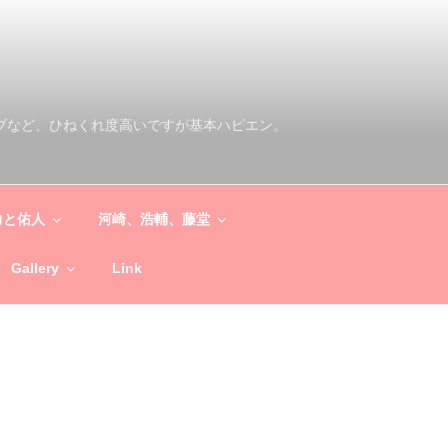
ブなど、ひねくれ度高いですが基本ハピエン。
力と佑人
河崎、浩輔、藤堂
Gallery
Link