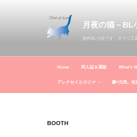
コ
ン
テ
月夜の猫－BL
ン
ツ
創作BL小説です。オヤジ
へ
ス
キ
ッ
Home
同人誌＆通販
What’s 
プ
アレクセイとロジァ
豪×元気、松
BOOTH