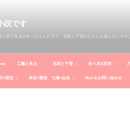
小説です
工藤と部下良太のすったもんだラブ、京助と千雪のどちらも譲らないぞラ
New
工藤と良太
京助と千雪
佐々木&沢村
田×朔也
幸也×勝浩、七海×志央
Mail＆お問い合わせ