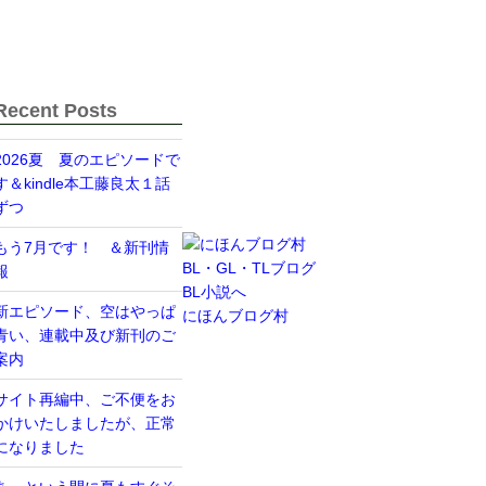
Recent Posts
2026夏 夏のエピソードで
す＆kindle本工藤良太１話
ずつ
もう7月です！ ＆新刊情
報
新エピソード、空はやっぱ
にほんブログ村
青い、連載中及び新刊のご
案内
サイト再編中、ご不便をお
かけいたしましたが、正常
になりました