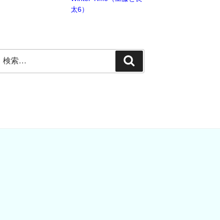
太6）
検
検
索:
索