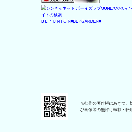
B L ♂ U N I O N
■BL♂GARDEN■
※拙作の著作権はあきつ、松本
び画像等の無許可転載・転