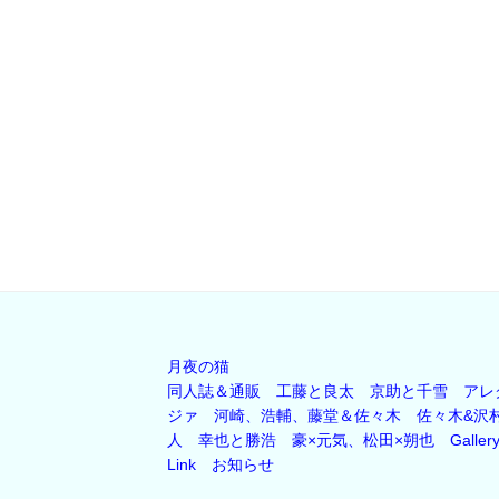
月夜の猫
同人誌＆通販
工藤と良太
京助と千雪
アレ
ジァ
河崎、浩輔、藤堂＆佐々木
佐々木&沢
人
幸也と勝浩
豪×元気、松田×朔也
Galler
Link
お知らせ