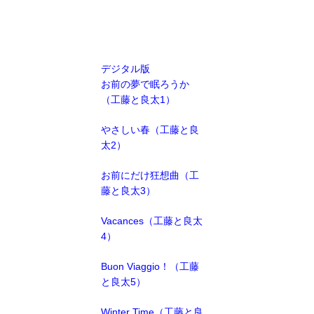
ブ
デジタル版
お前の夢で眠ろうか
（工藤と良太1）
やさしい春（工藤と良
太2）
お前にだけ狂想曲（工
藤と良太3）
Vacances（工藤と良太
4）
Buon Viaggio！（工藤
と良太5）
Winter Time（工藤と良