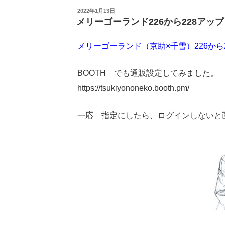
投
2022年1月13日
稿
メリーゴーランド226から228アッ
日:
メリーゴーランド（京助×千雪）226から
BOOTH でも通販設定してみました。
https://tsukiyononeko.booth.pm/
一応 指定にしたら、ログインしないと