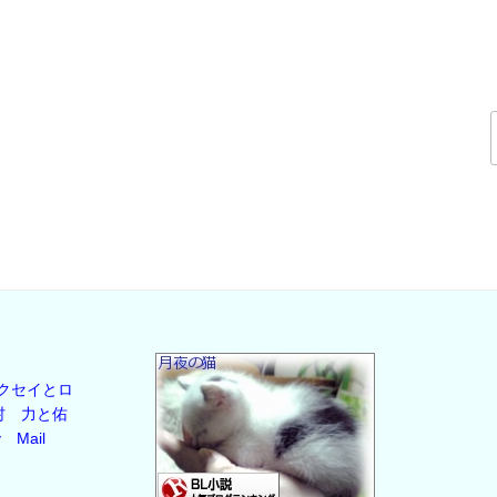
クセイとロ
村
力と佑
y
Mail