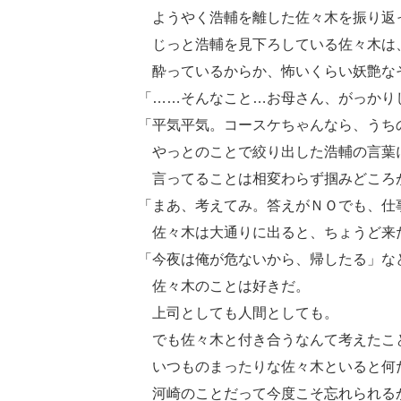
ようやく浩輔を離した佐々木を振り返
じっと浩輔を見下ろしている佐々木は
酔っているからか、怖いくらい妖艶なそ
「……そんなこと…お母さん、がっかり
「平気平気。コースケちゃんなら、うち
やっとのことで絞り出した浩輔の言葉
言ってることは相変わらず掴みどころ
「まあ、考えてみ。答えがＮＯでも、仕
佐々木は大通りに出ると、ちょうど来
「今夜は俺が危ないから、帰したる」な
佐々木のことは好きだ。
上司としても人間としても。
でも佐々木と付き合うなんて考えたこ
いつものまったりな佐々木といると何
河崎のことだって今度こそ忘れられる