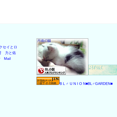
クセイとロ
村
力と佑
y
Mail
B L ♂ U N I O N
■BL♂GARDEN■