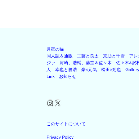
月夜の猫
同人誌＆通販
工藤と良太
京助と千雪
アレ
ジァ
河崎、浩輔、藤堂＆佐々木
佐々木&沢
人
幸也と勝浩
豪×元気、松田×朔也
Galler
Link
お知らせ
Instagram
X
このサイトについて
Privacy Policy