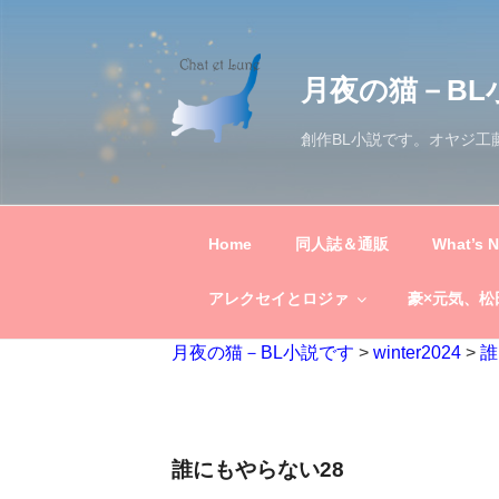
コ
ン
テ
月夜の猫－BL
ン
ツ
創作BL小説です。オヤジ
へ
ス
キ
ッ
Home
同人誌＆通販
What’s 
プ
アレクセイとロジァ
豪×元気、松
月夜の猫－BL小説です
>
winter2024
>
誰
誰にもやらない28