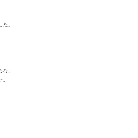
した。
らな」
た。