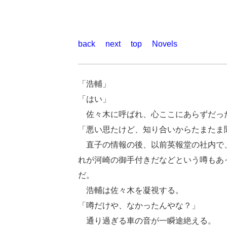
back
next
top
Novels
「浩輔」
「はい」
佐々木に呼ばれ、心ここにあらずだっ
「悪い思たけど、知り合いからたまたま
直子の情報の後、以前英報堂の社内で、
れが河崎の御手付きだなどという噂もあ
だ。
浩輔は佐々木を凝視する。
「噂だけや、なかったんやな？」
通り過ぎる車の音が一瞬途絶える。