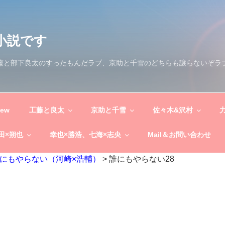
小説です
工藤と部下良太のすったもんだラブ、京助と千雪のどちらも譲らないぞラ
New
工藤と良太
京助と千雪
佐々木&沢村
田×朔也
幸也×勝浩、七海×志央
Mail＆お問い合わせ
にもやらない（河崎×浩輔）
>
誰にもやらない28