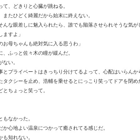
って、どきりと心臓が跳ねる。
、またひどく綺麗だから始末に終えない。
んな眼差しに魅入られたら、誰でも陥落させられそうな気が
しますよ」
のお母ちゃんも絶対気に入る思うわ」
に、ふっと佐々木の瞳が緩んだ。
がない。
事とプライベートはきっちり分けてるよって、心配はいらんか
たタクシーを止め、浩輔を乗せるとにっこり笑ってドアを閉め
どとちょっと笑って。
ともなかった。
だか心地よい温泉につかって癒されてる感じだ。
かも知れない。