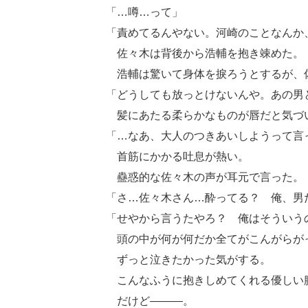
「…噂…って」
「責めてるんやない。河崎のことなんか
佐々木は背後から浩輔を抱き竦めた。
浩輔は驚いて身体を捩ろうとするが、
「どうしても放っとけないんや。あの男
髪にあたる柔らかなものが唇だと気づ
「…なあ、大人のつきあいしようって言
首筋にかかる吐息が熱い。
蠱惑的な佐々木の声が耳元で言った。
「さ…佐々木さん…酔ってる？ 俺、男
「せやから言うたやろ？ 俺はそういう
頭の中が何が何だか全てがこんがらが
ずっと泣きたかった気がする。
こんなふうに抱きしめてくれる優しい
だけど―――。