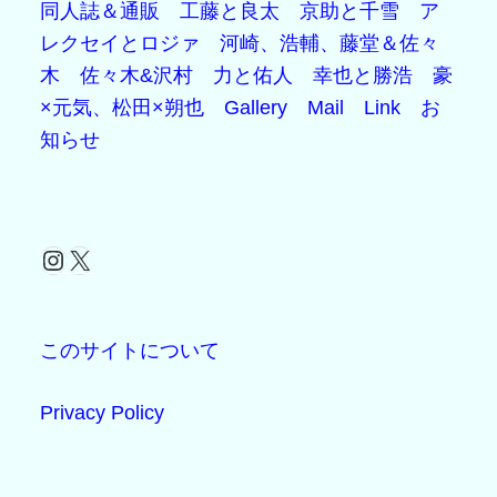
同人誌＆通販
工藤と良太
京助と千雪
ア
レクセイとロジァ
河崎、浩輔、藤堂＆佐々
木
佐々木&沢村
力と佑人
幸也と勝浩
豪
×元気、松田×朔也
Gallery
Mail
Link
お
知らせ
Instagram
X
このサイトについて
Privacy Policy