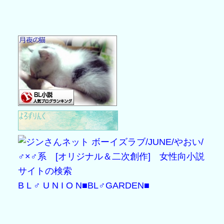
B L ♂ U N I O N
■BL♂GARDEN■