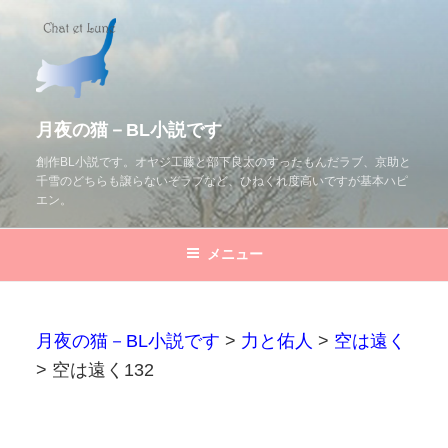
コ
ン
テ
ン
ツ
月夜の猫－BL小説です
へ
創作BL小説です。オヤジ工藤と部下良太のすったもんだラブ、京助と
千雪のどちらも譲らないぞラブなど、ひねくれ度高いですが基本ハピ
ス
エン。
キ
ッ
メニュー
プ
月夜の猫－BL小説です
>
力と佑人
>
空は遠く
>
空は遠く132