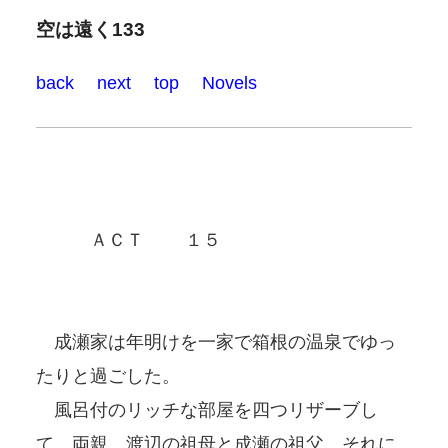
空は遠く133
back
next
top
Novels
ＡＣＴ １５
成瀬家は年明けを一家で箱根の温泉でゆっ
たりと過ごした。
風呂付のリッチな部屋を四つリザーブし
て、両親、渡辺の祖母と成瀬の祖父、それに