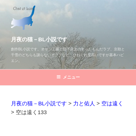
コ
ン
テ
ン
ツ
月夜の猫－BL小説です
へ
創作BL小説です。オヤジ工藤と部下良太のすったもんだラブ、京助と
千雪のどちらも譲らないぞラブなど、ひねくれ度高いですが基本ハピ
ス
エン。
キ
ッ
メニュー
プ
月夜の猫－BL小説です
>
力と佑人
>
空は遠く
>
空は遠く133