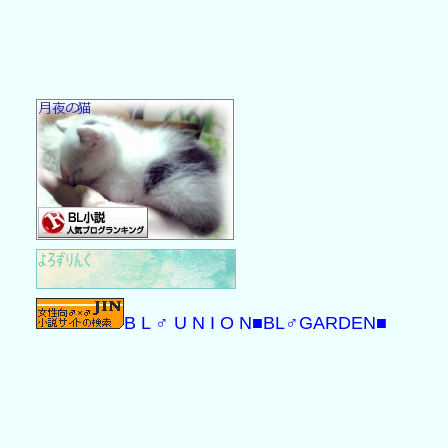
B L ♂ U N I O N
■BL♂GARDEN■