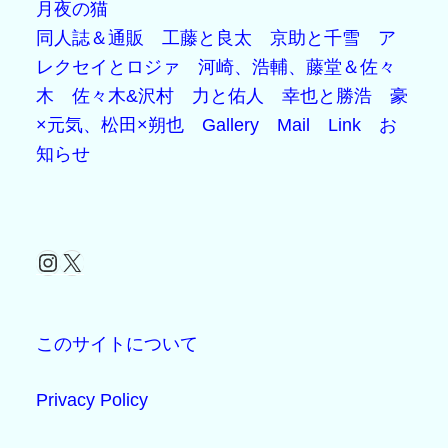
月夜の猫
同人誌＆通販
工藤と良太
京助と千雪
ア
レクセイとロジァ
河崎、浩輔、藤堂＆佐々
木
佐々木&沢村
力と佑人
幸也と勝浩
豪
×元気、松田×朔也
Gallery
Mail
Link
お
知らせ
Instagram
X
このサイトについて
Privacy Policy