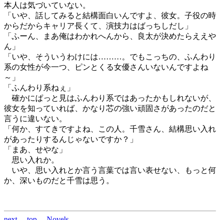
本人は気づいていない。
「いや、話してみると結構面白いんですよ、彼女。子役の時
からだからキャリア長くて、演技力はばっちしだし」
「ふーん、まあ俺はわかれへんから、良太が決めたらええや
ん」
「いや、そういうわけには………。でもこっちの、ふんわり
系の女性が今一つ、ピンとくる女優さんいないんですよね
～」
「ふんわり系ねぇ」
確かにぱっと見はふんわり系ではあったかもしれないが、
彼女を知っていれば、かなり芯の強い頑固さがあったのだと
言うに違いない。
「何か、すてきですよね、この人。千雪さん、結構思い入れ
があったりするんじゃないですか？」
「まあ、せやな」
思い入れか。
いや、思い入れとか言う言葉では言い表せない、もっと何
か、深いものだと千雪は思う。
next
top
Novels