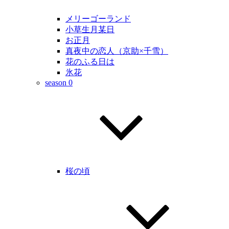
メリーゴーランド
小草生月某日
お正月
真夜中の恋人（京助×千雪）
花のふる日は
氷花
season 0
桜の頃