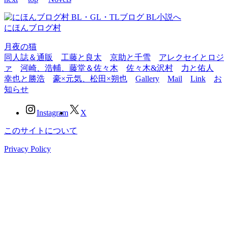
にほんブログ村
月夜の猫
同人誌＆通販
工藤と良太
京助と千雪
アレクセイとロジ
ァ
河崎、浩輔、藤堂＆佐々木
佐々木&沢村
力と佑人
幸也と勝浩
豪×元気、松田×朔也
Gallery
Mail
Link
お
知らせ
Instagram
X
このサイトについて
Privacy Policy