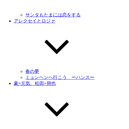
サンタもたまには恋をする
アレクセイとロジァ
春の夢
ミュンヘンへ行こう ーハンスー
豪×元気、松田×朔也