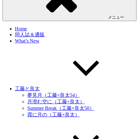
メニュー
Home
同人誌＆通販
What’s New
工藤と良太
夢見月（工藤×良太54）
月澄む空に（工藤×良太）
Summer Break（工藤×良太50）
霞に月の（工藤×良太）