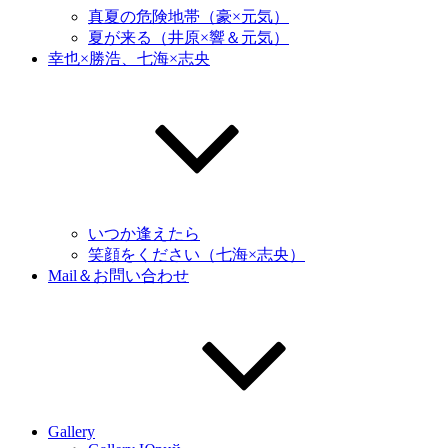
真夏の危険地帯（豪×元気）
夏が来る（井原×響＆元気）
幸也×勝浩、七海×志央
いつか逢えたら
笑顔をください（七海×志央）
Mail＆お問い合わせ
Gallery