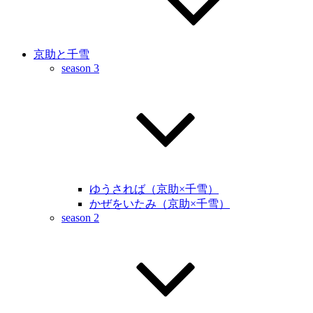
京助と千雪
season 3
ゆうされば（京助×千雪）
かぜをいたみ（京助×千雪）
season 2