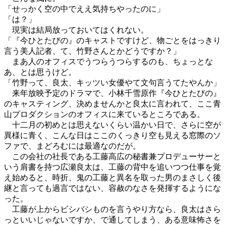
「せっかく空の中でええ気持ちやったのに」
「は？」
現実は結局放っておいてはくれない。
「『今ひとたびの』のキャストですけど、物ごとをはっきり
言う美人記者、て、竹野さんとかどうですか？」
まあ人のオフィスでうつらうつらするのも、ちょっとな
あ、とは思うけど。
「竹野って、良太、キッツい女優やて文句言うてたやんか」
来年放映予定のドラマで、小林千雪原作『今ひとたびの』
のキャスティング、決めませんかと良太に言われて、ここ青
山プロダクションのオフィスに来ているところである。
十二月の初めとは思えないくらい温かい日で、さらに空が
異様に青く、こんな日はここのくっきり空も見える窓際のソ
ファで、まどろむには最適なのだが。
この会社の社長である工藤高広の秘書兼プロデューサーと
いう肩書を持つ広瀬良太は、工藤の背中を追いつつ仕事を覚
え始めると、時折、鬼の工藤と異名を取った男のまさしく後
継と言っても過言ではない、容赦のなさを発揮するようにな
った。
工藤が上からビシバシものを言うやり方なら、良太はさら
っといいじゃないですか、で通してしまう、ある意味怖さを