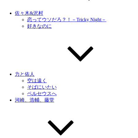
佐々木&沢村
恋ってウソだろ？！－Tricky Night－
好きなのに
力と佑人
空は遠く
そばにいたい
ペルセウスへ
河崎、浩輔、藤堂