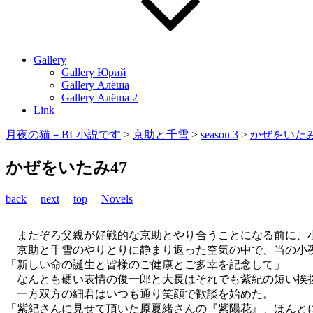
Gallery
Gallery Юрий
Gallery Алёша
Gallery Алёша 2
Link
月夜の猫－BL小説です
>
京助と千雪
>
season 3
>
かぜをいた
かぜをいたみ47
back
next
top
Novels
またぞろ父親が好戦的な京助とやり合うことになる前に、小
京助と千雪のやりとりに静まり返った空気の中で、当の小夜
「新しい命の誕生と皆様のご健康とご多幸を記念して」
なんとも硬い表情の俊一郎と大長はそれでも紫紀の短い挨
一方双方の細君はいつも通り笑顔で歓談を始めた。
「紫紀さんに見せて頂いた原夏緒さんの『紫陽花』、ほんと