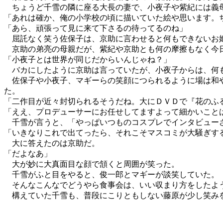
ちょうど千雪の隣に座る大長の妻で、小夜子や紫紀には義
「あれは確か、俺の小学校の頃に描いていた絵や思います。
「あら、頑張って見に来て下さるの待ってるのね」
屈託なく笑う佐保子は、京助に言わせると何もできないお姫
京助の弟亮の母親だが、紫紀や京助とも何の摩擦もなく今
「小夜子とは世界が同じだからいんじゃね？」
バカにしたように京助は言っていたが、小夜子からは、何も
佐保子や小夜子、マギーらの笑顔につられるように場は和や
た。
「二作目が近々封切られるそうだね。大にＤＶＤで『花のふ
「ええ、プロデューサーにお任せしてますよって細かいこと
千雪が言うと、「やっぱいつものコスプレでインタビュー
「いきなりこれで出てったら、それこそマスコミが大騒ぎす
大に答えたのは京助だ。
「だよなあ」
大が妙に大真面目な顔で頷くと周囲が笑った。
千雪がふと目をやると、俊一郎とマギーが談笑していた。
そんなこんなでどうやら食事会は、いい収まり方をしたよ
構えていた千雪も、普段にこりともしない藤原が少し笑みを