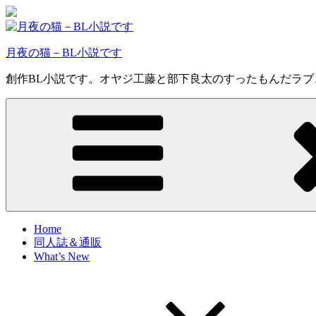
コ
ン
テ
月夜の猫－BL小説です
ン
ツ
創作BL小説です。オヤジ工藤と部下良太のすったもんだラ
へ
ス
キ
ッ
プ
Home
同人誌＆通販
What’s New