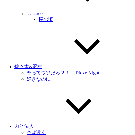
season 0
桜の頃
佐々木&沢村
恋ってウソだろ？！－Tricky Night－
好きなのに
力と佑人
空は遠く