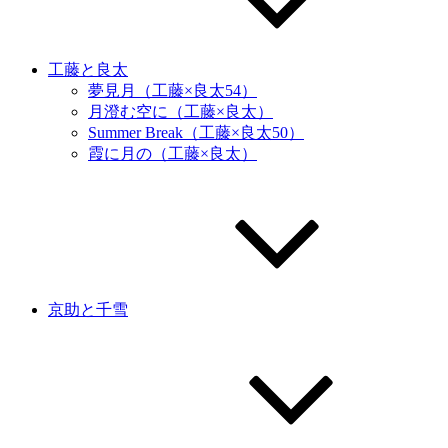
工藤と良太
夢見月（工藤×良太54）
月澄む空に（工藤×良太）
Summer Break（工藤×良太50）
霞に月の（工藤×良太）
京助と千雪