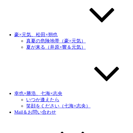
豪×元気、松田×朔也
真夏の危険地帯（豪×元気）
夏が来る（井原×響＆元気）
幸也×勝浩、七海×志央
いつか逢えたら
笑顔をください（七海×志央）
Mail＆お問い合わせ