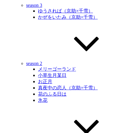
season 3
ゆうされば（京助×千雪）
かぜをいたみ（京助×千雪）
season 2
メリーゴーランド
小草生月某日
お正月
真夜中の恋人（京助×千雪）
花のふる日は
氷花