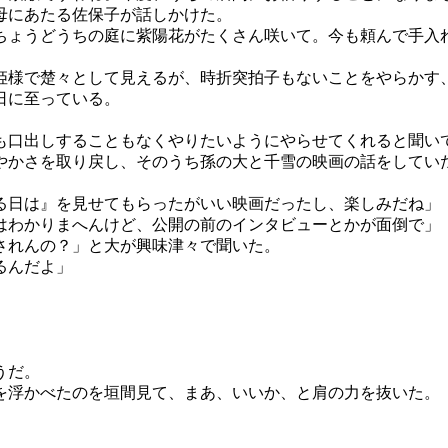
母にあたる佐保子が話しかけた。
ちょうどうちの庭に紫陽花がたくさん咲いて。今も頼んで手入
様で楚々として見えるが、時折突拍子もないことをやらかす
日に至っている。
口出しすることもなくやりたいようにやらせてくれると聞い
かさを取り戻し、そのうち孫の大と千雪の映画の話をしてい
る日は』を見せてもらったがいい映画だったし、楽しみだね」
はわかりまへんけど、公開の前のインタビューとかが面倒で」
されんの？」と大が興味津々で聞いた。
るんだよ」
うだ。
浮かべたのを垣間見て、まあ、いいか、と肩の力を抜いた。