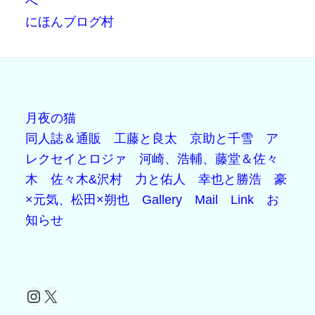
にほんブログ村
月夜の猫
同人誌＆通販
工藤と良太
京助と千雪
ア
レクセイとロジァ
河崎、浩輔、藤堂＆佐々
木
佐々木&沢村
力と佑人
幸也と勝浩
豪
×元気、松田×朔也
Gallery
Mail
Link
お
知らせ
Instagram
X