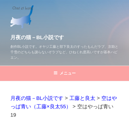
コ
ン
テ
ン
ツ
月夜の猫－BL小説です
へ
創作BL小説です。オヤジ工藤と部下良太のすったもんだラブ、京助と
千雪のどちらも譲らないぞラブなど、ひねくれ度高いですが基本ハピ
ス
エン。
キ
ッ
メニュー
プ
月夜の猫－BL小説です
>
工藤と良太
>
空はや
っぱ青い（工藤×良太55）
>
空はやっぱ青い
19