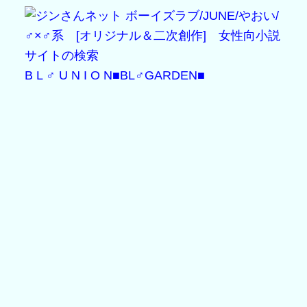
B L ♂ U N I O N
■BL♂GARDEN■