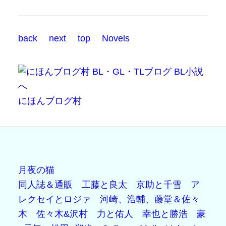
back
next
top
Novels
にほんブログ村
月夜の猫
同人誌＆通販
工藤と良太
京助と千雪
ア
レクセイとロジァ
河崎、浩輔、藤堂＆佐々
木
佐々木&沢村
力と佑人
幸也と勝浩
豪