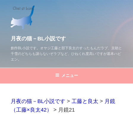
コ
ン
テ
ン
ツ
月夜の猫－BL小説です
へ
創作BL小説です。オヤジ工藤と部下良太のすったもんだラブ、京助と
千雪のどちらも譲らないぞラブなど、ひねくれ度高いですが基本ハピ
ス
エン。
キ
ッ
メニュー
プ
月夜の猫－BL小説です
>
工藤と良太
>
月鏡
（工藤×良太42）
>
月鏡21