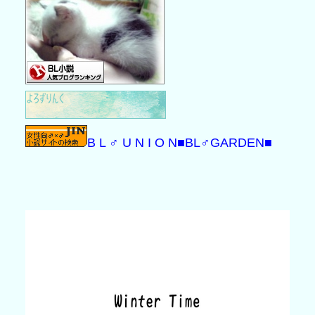
B L ♂ U N I O N
■BL♂GARDEN■