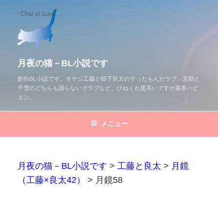
コ
ン
テ
ン
ツ
月夜の猫－BL小説です
へ
創作BL小説です。オヤジ工藤と部下良太のすったもんだラブ、京助と
千雪のどちらも譲らないぞラブなど、ひねくれ度高いですが基本ハピ
ス
エン。
キ
ッ
メニュー
プ
月夜の猫－BL小説です
>
工藤と良太
>
月鏡
（工藤×良太42）
>
月鏡58