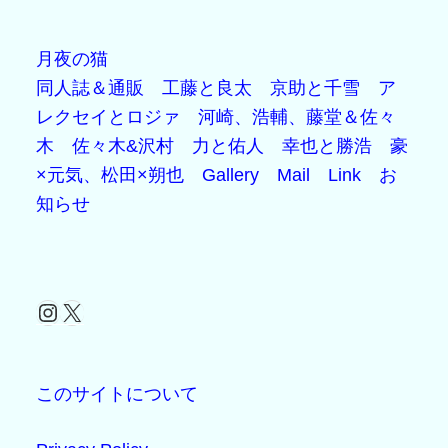
月夜の猫
同人誌＆通販
工藤と良太
京助と千雪
ア
レクセイとロジァ
河崎、浩輔、藤堂＆佐々
木
佐々木&沢村
力と佑人
幸也と勝浩
豪
×元気、松田×朔也
Gallery
Mail
Link
お
知らせ
Instagram
X
このサイトについて