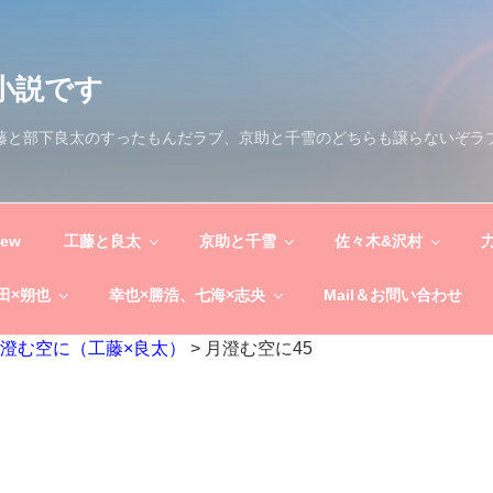
小説です
工藤と部下良太のすったもんだラブ、京助と千雪のどちらも譲らないぞラ
New
工藤と良太
京助と千雪
佐々木&沢村
田×朔也
幸也×勝浩、七海×志央
Mail＆お問い合わせ
澄む空に（工藤×良太）
>
月澄む空に45