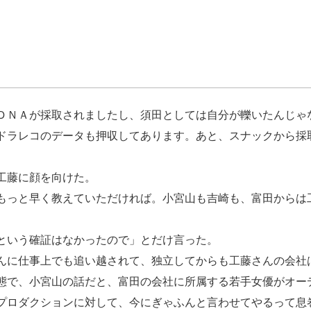
ＤＮＡが採取されましたし、須田としては自分が轢いたんじゃ
ドラレコのデータも押収してあります。あと、スナックから採
工藤に顔を向けた。
もっと早く教えていただければ。小宮山も吉崎も、富田からは
という確証はなかったので」とだけ言った。
んに仕事上でも追い越されて、独立してからも工藤さんの会社
態で、小宮山の話だと、富田の会社に所属する若手女優がオー
プロダクションに対して、今にぎゃふんと言わせてやるって息