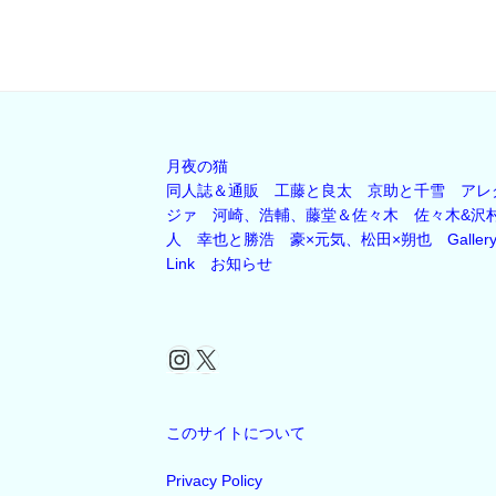
月夜の猫
同人誌＆通販
工藤と良太
京助と千雪
アレ
ジァ
河崎、浩輔、藤堂＆佐々木
佐々木&沢
人
幸也と勝浩
豪×元気、松田×朔也
Galler
Link
お知らせ
Instagram
X
このサイトについて
Privacy Policy