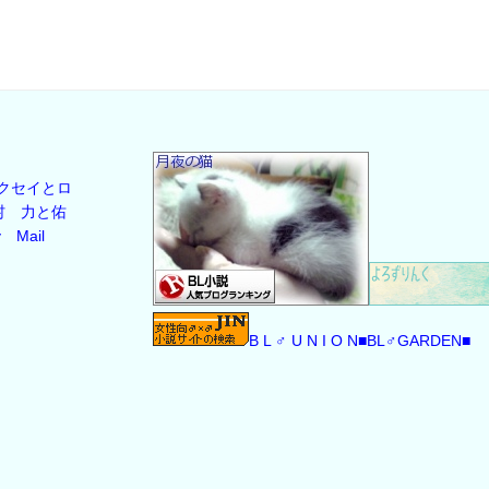
クセイとロ
村
力と佑
y
Mail
B L ♂ U N I O N
■BL♂GARDEN■