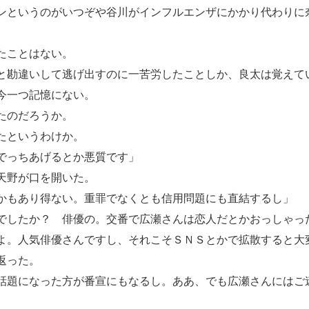
というのがいつぞや谷川がインフルエンザにかかり代わりに
たことはない。
勘違いして逃げ出すのに一苦労したことしか、良太は覚えて
今一つ記憶にない。
たのだろうか。
たというわけか。
でっちあげるとか悪質です」
天野が口を開いた。
かもあり得ない。重罪でなくとも信用問題にも直結するし」
したか？ 俳優の。交番で広瀬さんは恋人だとかおっしゃっ
よ。人気俳優さんですし、それこそＳＮＳとかで拡散すると大
返った。
話題になった方が番宣にもなるし。ああ、でも広瀬さんにはご