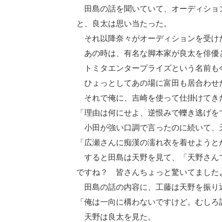
田島の話を聞いていて、オーディション
と、良太は思い当たった。
それ以降奈々がオーディションを受け
あの時は、有名な脚本家が良太を俳優と
トミタエンタープライズという名前も
ひょっとしてあの場に富田も居合わせ
それで俺に、吉崎を使って仕掛けてき
「理由は何にせよ、逆恨みで轢き逃げを
小田が強い口調で言ったのに続いて、
「広瀬さんに痴漢の濡れ衣を着せようと
すると田島は天野を見て、「天野さんで
ですね？ 皆さんちょっと驚いてました
田島の話の内容に、工藤は天野を振り
「俺は一向に構わないですけど。むしろ
天野は良太を見た。