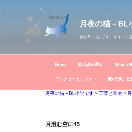
コ
ン
テ
月夜の猫－BL
ン
ツ
創作BL小説です。オヤジ
へ
ス
キ
ッ
Home
同人誌＆通販
What’s 
プ
アレクセイとロジァ
豪×元気、松
月夜の猫－BL小説です
>
工藤と良太
>
月
月澄む空に45