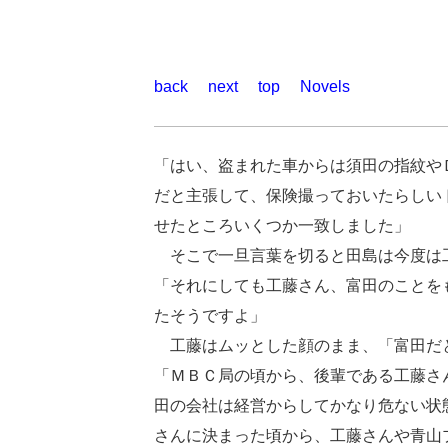
back
next
top
Novels
「はい、盗まれた車からは須田の指紋や
だと主張して、保険撮っておいたらしい
せたところいくつか一致しました」
そこで一旦言葉を切ると田島は今度は
「それにしても工藤さん、富田のことを
たそうですよ」
工藤はムッとした顔のまま、「富田だ
「ＭＢＣ局の頃から、後輩である工藤さ
田の会社は経営からしてかなり危ない状
さんに決まった頃から、工藤さんや青山