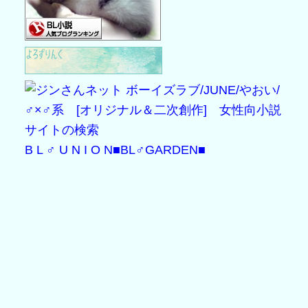
B L ♂ U N I O N
■BL♂GARDEN■