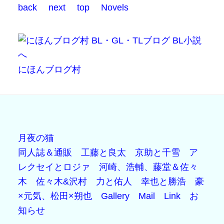
back
next
top
Novels
にほんブログ村
月夜の猫
同人誌＆通販
工藤と良太
京助と千雪
ア
レクセイとロジァ
河崎、浩輔、藤堂＆佐々
木
佐々木&沢村
力と佑人
幸也と勝浩
豪
×元気、松田×朔也
Gallery
Mail
Link
お
知らせ