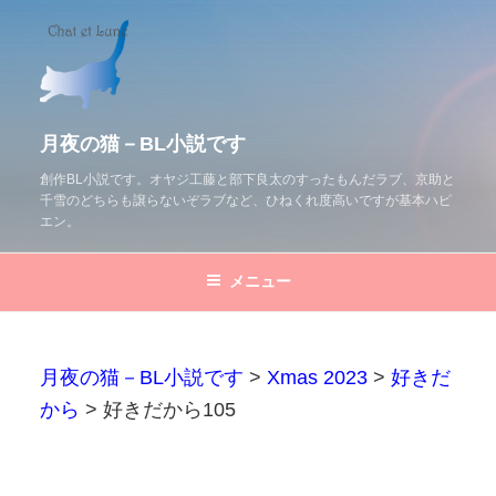
コ
ン
テ
ン
ツ
月夜の猫－BL小説です
へ
創作BL小説です。オヤジ工藤と部下良太のすったもんだラブ、京助と
千雪のどちらも譲らないぞラブなど、ひねくれ度高いですが基本ハピ
ス
エン。
キ
ッ
メニュー
プ
月夜の猫－BL小説です
>
Xmas 2023
>
好きだ
から
>
好きだから105