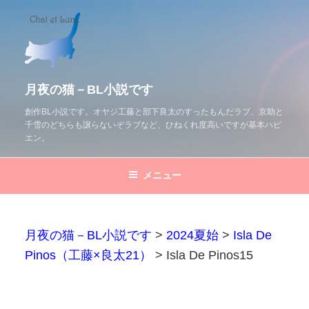
コ
ン
テ
ン
ツ
月夜の猫－BL小説です
へ
創作BL小説です。オヤジ工藤と部下良太のすったもんだラブ、京助と
千雪のどちらも譲らないぞラブなど、ひねくれ度高いですが基本ハピ
ス
エン。
キ
ッ
メニュー
プ
月夜の猫－BL小説です
>
2024夏始
>
Isla De
Pinos（工藤×良太21）
>
Isla De Pinos15