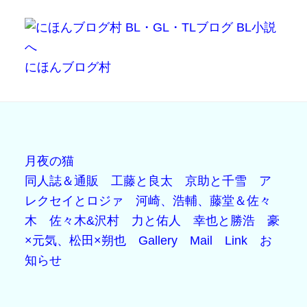
にほんブログ村
月夜の猫
同人誌＆通販
工藤と良太
京助と千雪
ア
レクセイとロジァ
河崎、浩輔、藤堂＆佐々
木
佐々木&沢村
力と佑人
幸也と勝浩
豪
×元気、松田×朔也
Gallery
Mail
Link
お
知らせ