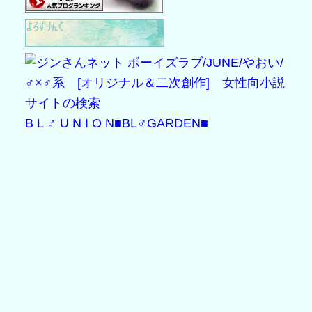
B L ♂ U N I O N
■BL♂GARDEN■