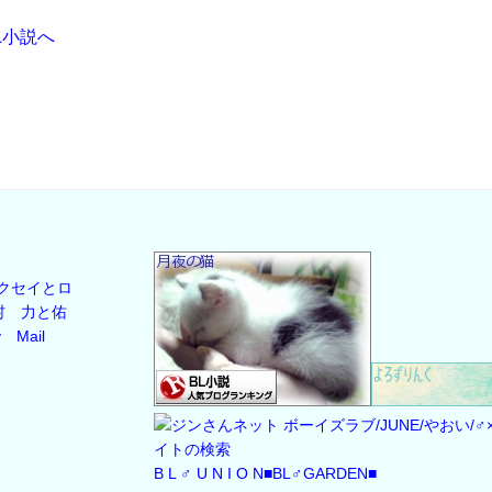
クセイとロ
村
力と佑
y
Mail
B L ♂ U N I O N
■BL♂GARDEN■