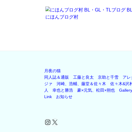
にほんブログ村
月夜の猫
同人誌＆通販
工藤と良太
京助と千雪
アレ
ジァ
河崎、浩輔、藤堂＆佐々木
佐々木&沢
人
幸也と勝浩
豪×元気、松田×朔也
Galler
Link
お知らせ
Instagram
X