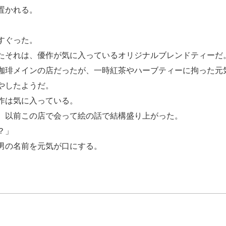
置かれる。
すぐった。
たそれは、優作が気に入っているオリジナルブレンドティーだ
琲メインの店だったが、一時紅茶やハーブティーに拘った元
やしたようだ。
作は気に入っている。
、以前この店で会って絵の話で結構盛り上がった。
？」
男の名前を元気が口にする。