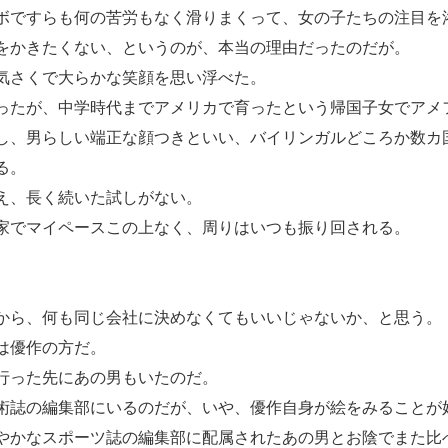
ですらも何の苦労もなく滑りまくって、女の子たちの注目を
をかきたくない、というのが、本当の理由だったのだが。
気さくで大らかな笑顔を思い浮べた。
たが、中学時代までアメリカで育ったという帰国子女でアメ
し、男らしい端正な顔つきといい、バイリンガルどころか数カ
る。
え、長く続いた試しがない。
家でマイペースこの上なく、周りはいつも振り回される。
から、何も同じ会社に決めなくてもいいじゃないか、と思う。
は優作の方だ。
行った先にあの男もいたのだ。
誌の編集部にいるのだが、いや、優作自身が絵をみることが
やかなスポーツ誌の編集部に配属されたあの男とお陰でまた比