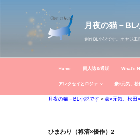
コ
ン
テ
月夜の猫－BL
ン
ツ
創作BL小説です。オヤジ
へ
ス
キ
ッ
Home
同人誌＆通販
What’s 
プ
アレクセイとロジァ
豪×元気、松
月夜の猫－BL小説です
>
豪×元気、松田
ひまわり（将清×優作）2