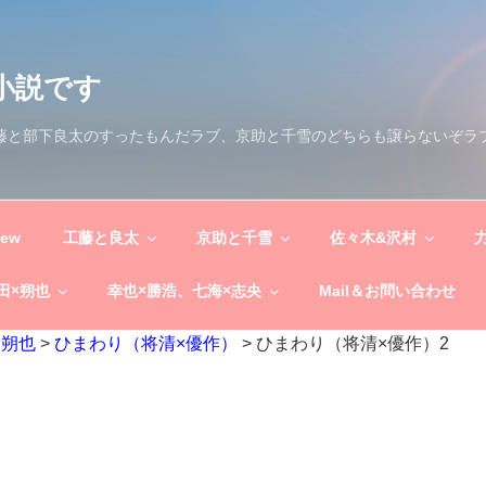
小説です
工藤と部下良太のすったもんだラブ、京助と千雪のどちらも譲らないぞラ
New
工藤と良太
京助と千雪
佐々木&沢村
田×朔也
幸也×勝浩、七海×志央
Mail＆お問い合わせ
×朔也
>
ひまわり（将清×優作）
>
ひまわり（将清×優作）2