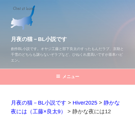
コ
ン
テ
ン
ツ
月夜の猫－BL小説です
へ
創作BL小説です。オヤジ工藤と部下良太のすったもんだラブ、京助と
千雪のどちらも譲らないぞラブなど、ひねくれ度高いですが基本ハピ
ス
エン。
キ
ッ
メニュー
プ
月夜の猫－BL小説です
>
Hiver2025
>
静かな
夜には（工藤×良太9）
>
静かな夜には12