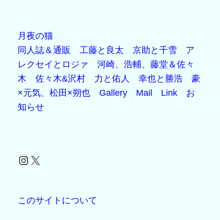
月夜の猫
同人誌＆通販
工藤と良太
京助と千雪
ア
レクセイとロジァ
河崎、浩輔、藤堂＆佐々
木
佐々木&沢村
力と佑人
幸也と勝浩
豪
×元気、松田×朔也
Gallery
Mail
Link
お
知らせ
Instagram
X
このサイトについて