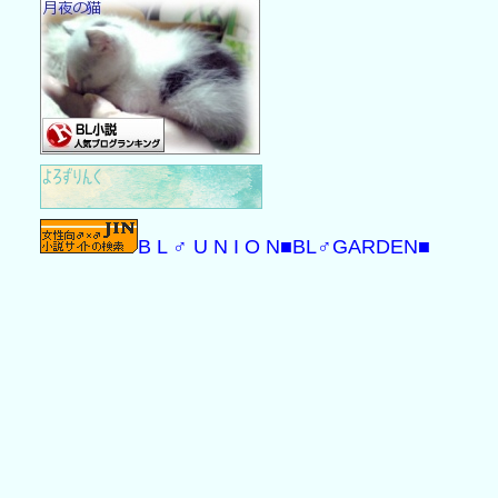
B L ♂ U N I O N
■BL♂GARDEN■