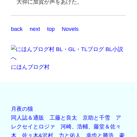
大仰に加賀が声をあげた。
back
next
top
Novels
にほんブログ村
月夜の猫
同人誌＆通販
工藤と良太
京助と千雪
ア
レクセイとロジァ
河崎、浩輔、藤堂＆佐々
木
佐々木&沢村
力と佑人
幸也と勝浩
豪