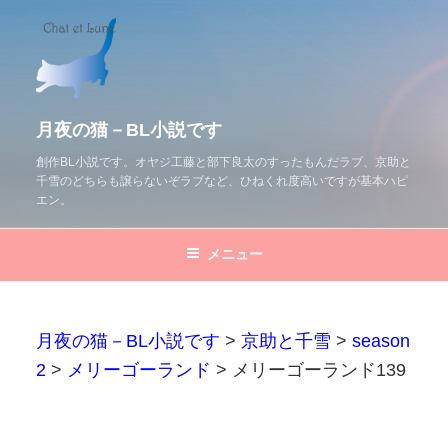
コ
ン
テ
ン
ツ
月夜の猫－BL小説です
へ
創作BL小説です。オヤジ工藤と部下良太のすったもんだラブ、京助と
千雪のどちらも譲らないぞラブなど、ひねくれ度高いですが基本ハピ
ス
エン。
キ
ッ
メニュー
プ
月夜の猫－BL小説です
>
京助と千雪
>
season
2
>
メリーゴーランド
>
メリーゴーランド139