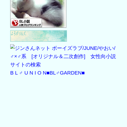
B L ♂ U N I O N
■BL♂GARDEN■