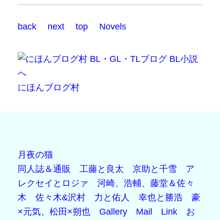
back
next
top
Novels
にほんブログ村
月夜の猫
同人誌＆通販
工藤と良太
京助と千雪
ア
レクセイとロジァ
河崎、浩輔、藤堂＆佐々
木
佐々木&沢村
力と佑人
幸也と勝浩
豪
×元気、松田×朔也
Gallery
Mail
Link
お