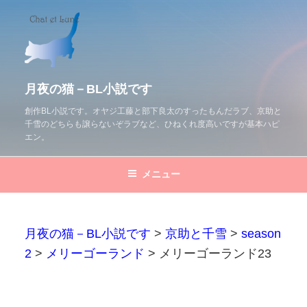
コ
ン
テ
ン
ツ
月夜の猫－BL小説です
へ
創作BL小説です。オヤジ工藤と部下良太のすったもんだラブ、京助と
千雪のどちらも譲らないぞラブなど、ひねくれ度高いですが基本ハピ
ス
エン。
キ
ッ
メニュー
プ
月夜の猫－BL小説です
>
京助と千雪
>
season
2
>
メリーゴーランド
>
メリーゴーランド23