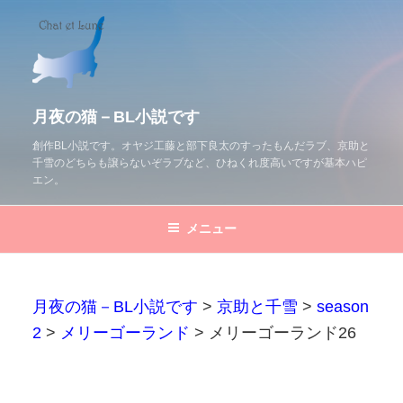
コ
ン
テ
ン
ツ
月夜の猫－BL小説です
へ
創作BL小説です。オヤジ工藤と部下良太のすったもんだラブ、京助と
千雪のどちらも譲らないぞラブなど、ひねくれ度高いですが基本ハピ
ス
エン。
キ
ッ
メニュー
プ
月夜の猫－BL小説です
>
京助と千雪
>
season
2
>
メリーゴーランド
>
メリーゴーランド26