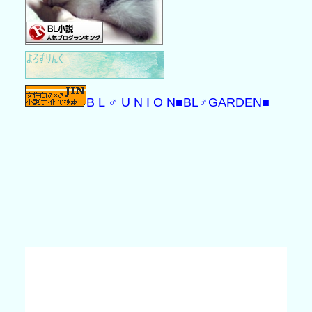
B L ♂ U N I O N
■BL♂GARDEN■