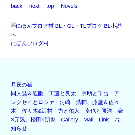
back
next
top
Novels
にほんブログ村
月夜の猫
同人誌＆通販
工藤と良太
京助と千雪
ア
レクセイとロジァ
河崎、浩輔、藤堂＆佐々
木
佐々木&沢村
力と佑人
幸也と勝浩
豪
×元気、松田×朔也
Gallery
Mail
Link
お
知らせ