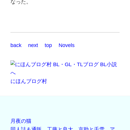
なった。
back
next
top
Novels
にほんブログ村
月夜の猫
同人誌＆通販
工藤と良太
京助と千雪
ア