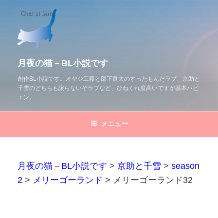
コ
ン
テ
ン
ツ
月夜の猫－BL小説です
へ
創作BL小説です。オヤジ工藤と部下良太のすったもんだラブ、京助と
千雪のどちらも譲らないぞラブなど、ひねくれ度高いですが基本ハピ
ス
エン。
キ
ッ
メニュー
プ
月夜の猫－BL小説です
>
京助と千雪
>
season
2
>
メリーゴーランド
>
メリーゴーランド32