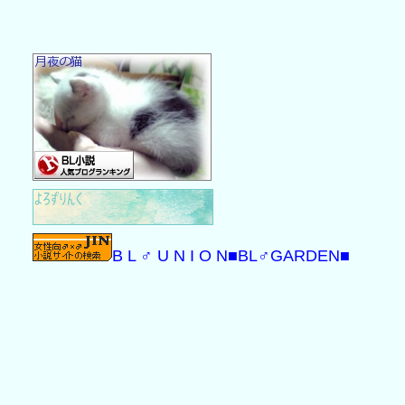
B L ♂ U N I O N
■BL♂GARDEN■