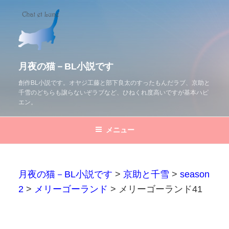
コ
ン
テ
ン
ツ
月夜の猫－BL小説です
へ
創作BL小説です。オヤジ工藤と部下良太のすったもんだラブ、京助と
千雪のどちらも譲らないぞラブなど、ひねくれ度高いですが基本ハピ
ス
エン。
キ
ッ
メニュー
プ
月夜の猫－BL小説です
>
京助と千雪
>
season
2
>
メリーゴーランド
>
メリーゴーランド41