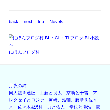
back
next
top
Novels
にほんブログ村
月夜の猫
同人誌＆通販
工藤と良太
京助と千雪
ア
レクセイとロジァ
河崎、浩輔、藤堂＆佐々
木
佐々木&沢村
力と佑人
幸也と勝浩
豪