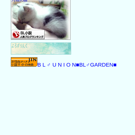
B L ♂ U N I O N
■BL♂GARDEN■