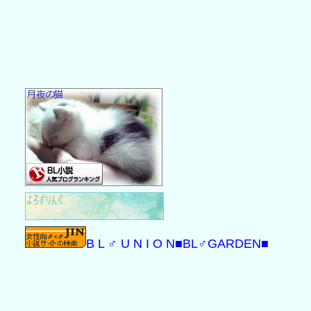
B L ♂ U N I O N
■BL♂GARDEN■