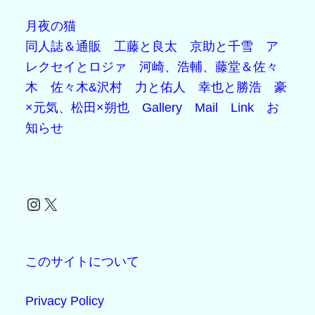
月夜の猫
同人誌＆通販
工藤と良太
京助と千雪
ア
レクセイとロジァ
河崎、浩輔、藤堂＆佐々
木
佐々木&沢村
力と佑人
幸也と勝浩
豪
×元気、松田×朔也
Gallery
Mail
Link
お
知らせ
Instagram
X
このサイトについて
Privacy Policy