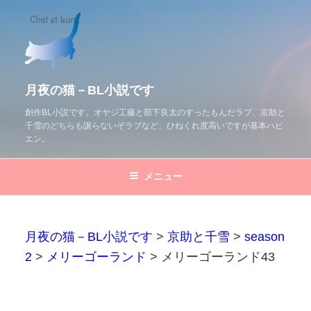
コ
ン
テ
ン
ツ
月夜の猫－BL小説です
へ
創作BL小説です。オヤジ工藤と部下良太のすったもんだラブ、京助と
千雪のどちらも譲らないぞラブなど、ひねくれ度高いですが基本ハピ
ス
エン。
キ
ッ
メニュー
プ
月夜の猫－BL小説です
>
京助と千雪
>
season
2
>
メリーゴーランド
>
メリーゴーランド43