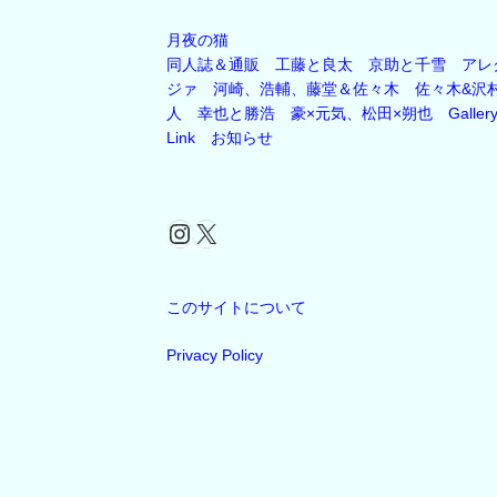
月夜の猫
同人誌＆通販
工藤と良太
京助と千雪
アレ
ジァ
河崎、浩輔、藤堂＆佐々木
佐々木&沢
人
幸也と勝浩
豪×元気、松田×朔也
Galler
Link
お知らせ
Instagram
X
このサイトについて
Privacy Policy