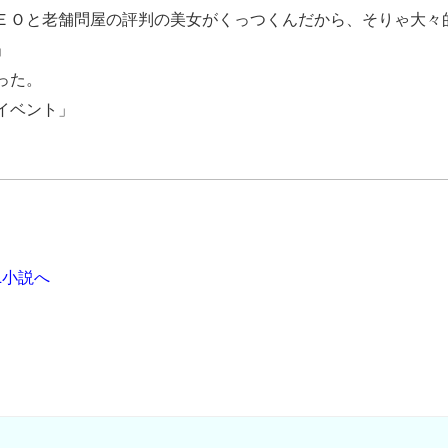
ＥＯと老舗問屋の評判の美女がくっつくんだから、そりゃ大々
」
った。
イベント」
。