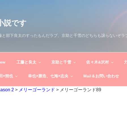
小説です
工藤と部下良太のすったもんだラブ、京助と千雪のどちらも譲らないぞラ
New
工藤と良太
京助と千雪
佐々木&沢村
田×朔也
幸也×勝浩、七海×志央
Mail＆お問い合わせ
eason 2
>
メリーゴーランド
>
メリーゴーランド89