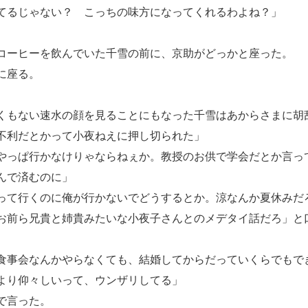
てるじゃない？ こっちの味方になってくれるわよね？」
。
コーヒーを飲んでいた千雪の前に、京助がどっかと座った。
に座る。
もない速水の顔を見ることにもなった千雪はあからさまに胡
不利だとかって小夜ねえに押し切られた」
やっぱ行かなけりゃならねぇか。教授のお供で学会だとか言っ
んで済むのに」
って行くのに俺が行かないでどうするとか。涼なんか夏休みだ
前ら兄貴と姉貴みたいな小夜子さんとのメデタイ話だろ」と
食事会なんかやらなくても、結婚してからだっていくらでもで
より仰々しいって、ウンザリしてる」
で言った。