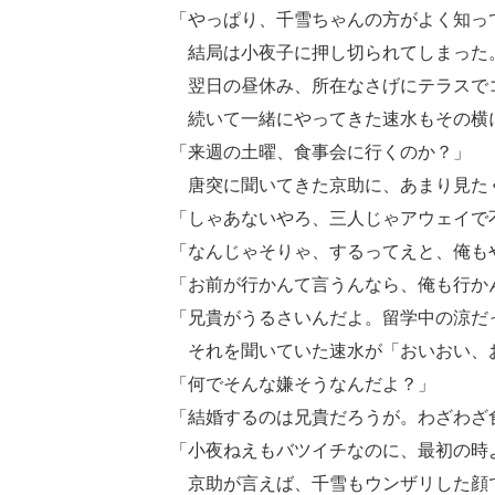
「やっぱり、千雪ちゃんの方がよく知っ
結局は小夜子に押し切られてしまった
翌日の昼休み、所在なさげにテラスで
続いて一緒にやってきた速水もその横
「来週の土曜、食事会に行くのか？」
唐突に聞いてきた京助に、あまり見たく
「しゃあないやろ、三人じゃアウェイで
「なんじゃそりゃ、するってえと、俺も
「お前が行かんて言うんなら、俺も行か
「兄貴がうるさいんだよ。留学中の涼だ
それを聞いていた速水が「おいおい、お
「何でそんな嫌そうなんだよ？」
「結婚するのは兄貴だろうが。わざわざ
「小夜ねえもバツイチなのに、最初の時
京助が言えば、千雪もウンザリした顔