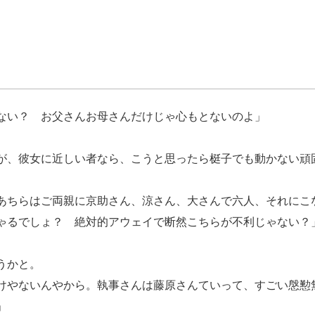
ない？ お父さんお母さんだけじゃ心もとないのよ」
、彼女に近しい者なら、こうと思ったら梃子でも動かない頑
あちらはご両親に京助さん、涼さん、大さんで六人、それにこ
ゃるでしょ？ 絶対的アウェイで断然こちらが不利じゃない？
うかと。
けやないんやから。執事さんは藤原さんていって、すごい慇懃
」