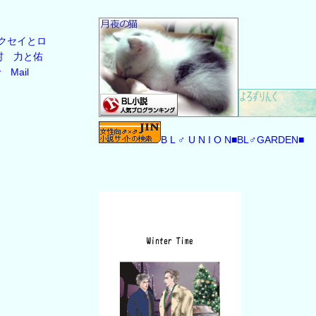
クセイとロ
村
力と佑
y
Mail
B L ♂ U N I O N
■BL♂GARDEN■