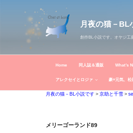
コ
ン
テ
月夜の猫－BL
ン
ツ
創作BL小説です。オヤジ
へ
ス
キ
ッ
Home
同人誌＆通販
What’s 
プ
アレクセイとロジァ
豪×元気、松
月夜の猫－BL小説です
>
京助と千雪
>
s
メリーゴーランド89