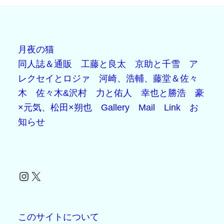
月夜の猫
同人誌＆通販
工藤と良太
京助と千雪
ア
レクセイとロジァ
河崎、浩輔、藤堂＆佐々
木
佐々木&沢村
力と佑人
幸也と勝浩
豪
×元気、松田×朔也
Gallery
Mail
Link
お
知らせ
Instagram
X
このサイトについて