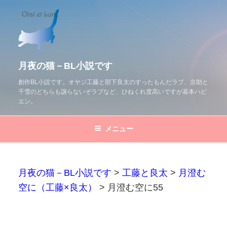
コ
ン
テ
ン
ツ
月夜の猫－BL小説です
へ
創作BL小説です。オヤジ工藤と部下良太のすったもんだラブ、京助と
千雪のどちらも譲らないぞラブなど、ひねくれ度高いですが基本ハピ
ス
エン。
キ
ッ
メニュー
プ
月夜の猫－BL小説です
>
工藤と良太
>
月澄む
空に（工藤×良太）
>
月澄む空に55