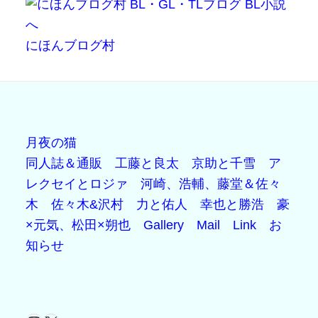
にほんブログ村
月夜の猫
同人誌＆通販
工藤と良太
京助と千雪
ア
レクセイとロジァ
河崎、浩輔、藤堂＆佐々
木
佐々木&沢村
力と佑人
幸也と勝浩
豪
×元気、松田×朔也
Gallery
Mail
Link
お
知らせ