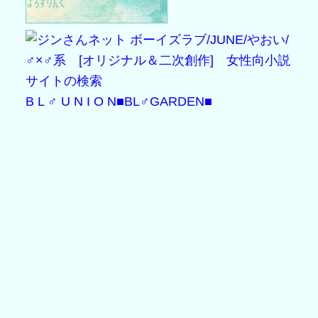
B L ♂ U N I O N
■BL♂GARDEN■