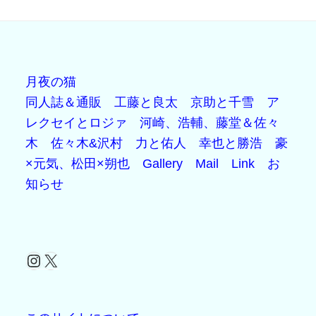
月夜の猫
同人誌＆通販
工藤と良太
京助と千雪
ア
レクセイとロジァ
河崎、浩輔、藤堂＆佐々
木
佐々木&沢村
力と佑人
幸也と勝浩
豪
×元気、松田×朔也
Gallery
Mail
Link
お
知らせ
Instagram
X