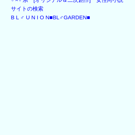
B L ♂ U N I O N
■BL♂GARDEN■