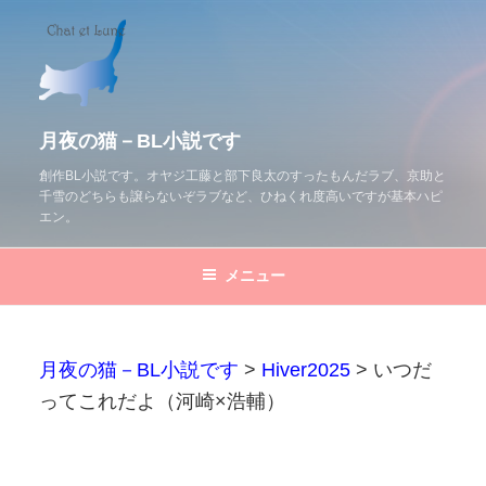
コ
ン
テ
ン
ツ
月夜の猫－BL小説です
へ
創作BL小説です。オヤジ工藤と部下良太のすったもんだラブ、京助と
千雪のどちらも譲らないぞラブなど、ひねくれ度高いですが基本ハピ
ス
エン。
キ
ッ
メニュー
プ
月夜の猫－BL小説です
>
Hiver2025
>
いつだ
ってこれだよ（河崎×浩輔）