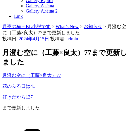
Gallery Юрий
Gallery Алёша
Gallery Алёша 2
Link
月夜の猫－BL小説です
>
What’s New
>
お知らせ
>
月澄む空
に（工藤×良太）77まで更新しました
投稿日:
2024年4月15日
投稿者:
admin
月澄む空に（工藤×良太）77まで更新し
ました
月澄む空に（工藤×良太）77
花のふる日は41
好きだから137
まで更新しました