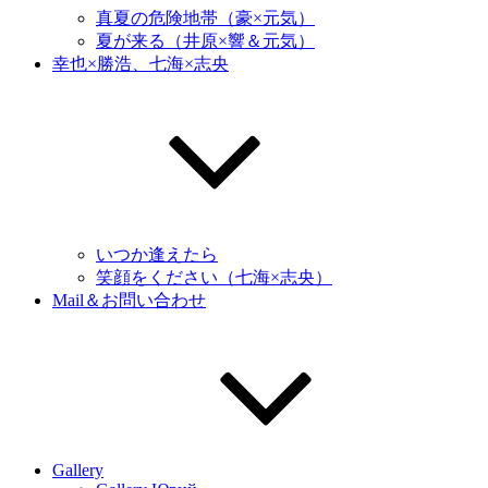
真夏の危険地帯（豪×元気）
夏が来る（井原×響＆元気）
幸也×勝浩、七海×志央
いつか逢えたら
笑顔をください（七海×志央）
Mail＆お問い合わせ
Gallery