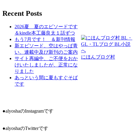
Recent Posts
2026夏 夏のエピソードです
＆kindle本工藤良太１話ずつ
もう7月です！ ＆新刊情報
新エピソード、空はやっぱ青
い、連載中及び新刊のご案内
にほんブログ村
サイト再編中、ご不便をおか
けいたしましたが、正常にな
りました
あっという間に夏もすぐそば
です
●alyoshaのInstagramです
●alyoshaのTwitterです