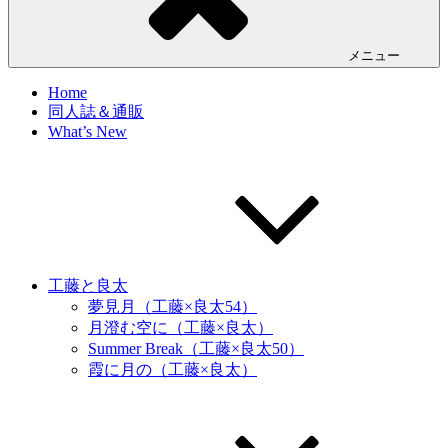
メニュー
Home
同人誌＆通販
What’s New
工藤と良太
夢見月（工藤×良太54）
月澄む空に（工藤×良太）
Summer Break（工藤×良太50）
霞に月の（工藤×良太）