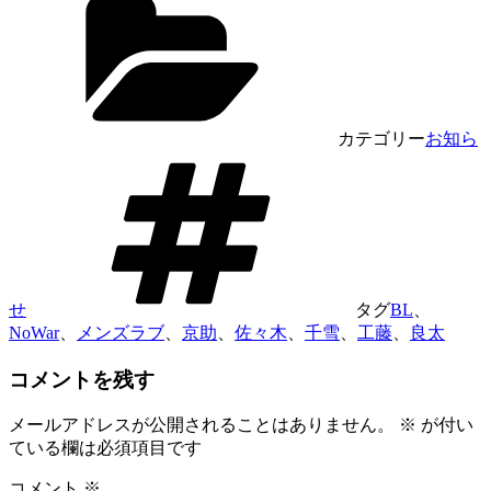
カテゴリー
お知ら
せ
タグ
BL
、
NoWar
、
メンズラブ
、
京助
、
佐々木
、
千雪
、
工藤
、
良太
コメントを残す
メールアドレスが公開されることはありません。
※
が付い
ている欄は必須項目です
コメント
※