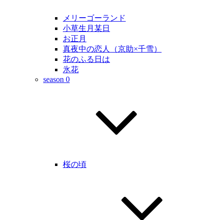
メリーゴーランド
小草生月某日
お正月
真夜中の恋人（京助×千雪）
花のふる日は
氷花
season 0
桜の頃