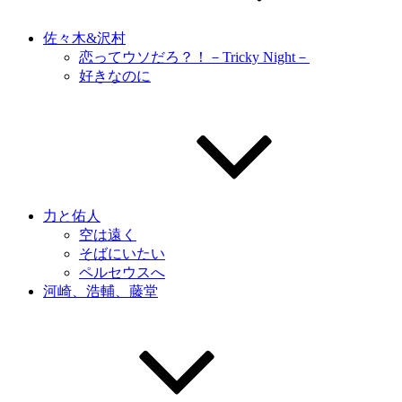
佐々木&沢村
恋ってウソだろ？！－Tricky Night－
好きなのに
力と佑人
空は遠く
そばにいたい
ペルセウスへ
河崎、浩輔、藤堂