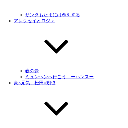
サンタもたまには恋をする
アレクセイとロジァ
春の夢
ミュンヘンへ行こう ーハンスー
豪×元気、松田×朔也