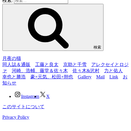
検索:
検索
月夜の猫
同人誌＆通販
工藤と良太
京助と千雪
アレクセイとロジ
ァ
河崎、浩輔、藤堂＆佐々木
佐々木&沢村
力と佑人
幸也と勝浩
豪×元気、松田×朔也
Gallery
Mail
Link
お
知らせ
Instagram
X
このサイトについて
Privacy Policy