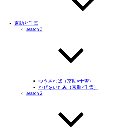
京助と千雪
season 3
ゆうされば（京助×千雪）
かぜをいたみ（京助×千雪）
season 2